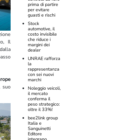
prima di partire
per evitare
guasti e rischi
Stock
automotive, il
costo invisibile
ione
che riduce i
o, Il
margini dei
dalla
dealer
passo
UNRAE rafforza
la
rappresentanza
con sei nuovi
urope
marchi
l suo
Noleggio veicoli,
il mercato
conferma il
peso strategico:
oltre il 33%!
bee2link group
Italia e
Sanguinetti
Editore
integrano