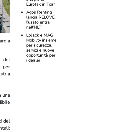
Eurotax in Tcar
Agos Renting
lancia RELOVE:
l’usato entra
nell’NLT
LoJack e MAG
Mobility insieme
ardia
per sicurezza,
servizi e nuove
opportunità per
e del
i dealer
i per
stria
a una
ibile
i del
tali: