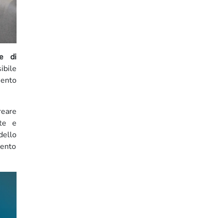
le di
ibile
mento
reare
rte e
dello
vento