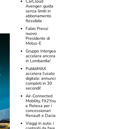
CarCloud
Avenger: guida
senza limiti in
abbonamento
flessibile
Fabio Pressi
nuovo
Presidente di
Motus-E
Gruppo Intergea
accelera ancora
in Lombardia!
PubbliMAX
accelera l’usato
digitale: annunci
completi in 30
secondi!
Air-Connected
Mobility, Fit2You
e Retexa per i
concessionari
Renault e Dacia
Viaggi in auto: i
controlli da fare