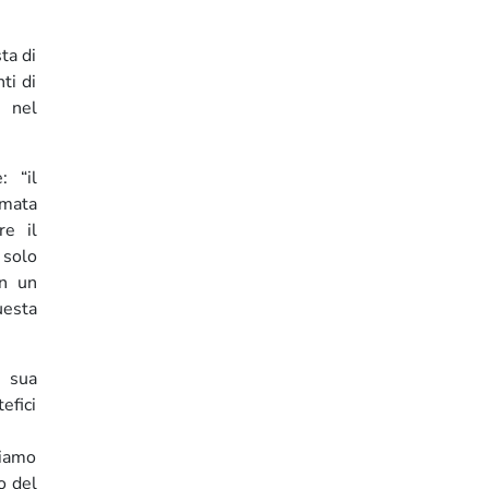
ta di
ti di
i nel
: “il
amata
re il
 solo
in un
uesta
a sua
efici
tiamo
o del