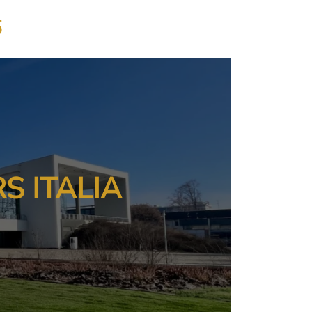
6
S ITALIA