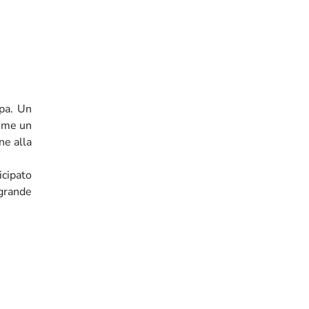
pa. Un
come un
ne alla
icipato
grande