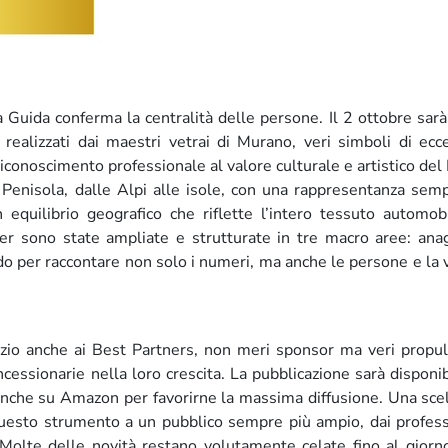
a Guida conferma la centralità delle persone. Il 2 ottobre sarà 
realizzati dai maestri vetrai di Murano, veri simboli di ecc
 riconoscimento professionale al valore culturale e artistico del
a Penisola, dalle Alpi alle isole, con una rappresentanza sem
equilibrio geografico che riflette l’intero tessuto automobi
er sono state ampliate e strutturate in tre macro aree: anag
do per raccontare non solo i numeri, ma anche le persone e la 
zio anche ai Best Partners, non meri sponsor ma veri propul
cessionarie nella loro crescita. La pubblicazione sarà disponib
e anche su Amazon per favorirne la massima diffusione. Una sce
 questo strumento a un pubblico sempre più ampio, dai profess
 Molte delle novità restano volutamente celate fino al giorn