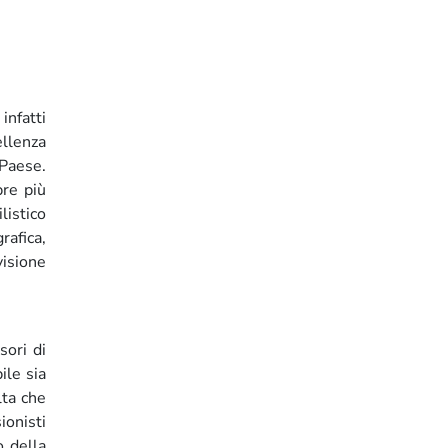
infatti
ellenza
 Paese.
pre più
listico
rafica,
visione
sori di
ile sia
lta che
ionisti
o della