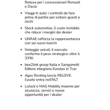
Retexa per i concessionari Renault
e Dacia
Viaggi in auto: i controlli da fare
prima di partire per evitare guasti e
rischi
Stock automotive, il costo invisibile
che riduce i margini dei dealer
UNRAE rafforza la rappresentanza
con sei nuovi marchi
Noleggio veicoli, il mercato
conferma il peso strategico: oltre il
33%!
bee2link group Italia e Sanguinetti
Editore integrano Eurotax in Tcar
Agos Renting lancia RELOVE:
l’usato entra nell’NLT
LoJack e MAG Mobility insieme per
sicurezza, servizi e nuove
opportunità per i dealer