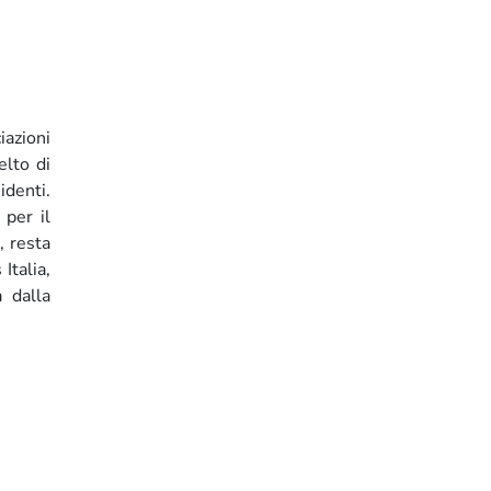
iazioni
lto di
identi.
 per il
, resta
Italia,
a dalla