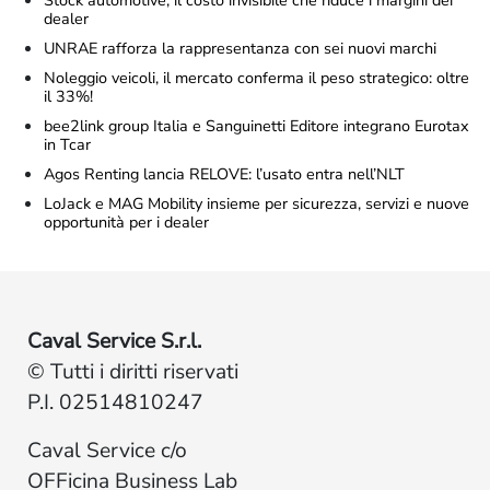
Stock automotive, il costo invisibile che riduce i margini dei
dealer
UNRAE rafforza la rappresentanza con sei nuovi marchi
Noleggio veicoli, il mercato conferma il peso strategico: oltre
il 33%!
bee2link group Italia e Sanguinetti Editore integrano Eurotax
in Tcar
Agos Renting lancia RELOVE: l’usato entra nell’NLT
LoJack e MAG Mobility insieme per sicurezza, servizi e nuove
opportunità per i dealer
Caval Service S.r.l.
© Tutti i diritti riservati
P.I. 02514810247
Caval Service c/o
OFFicina Business Lab