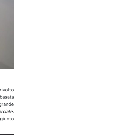
rivolto
 basata
 grande
rciale,
giunto