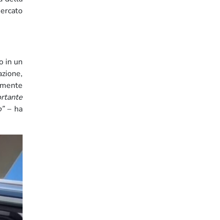
mercato
o in un
azione,
camente
rtante
o”
– ha