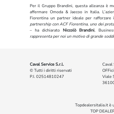
Per il Gruppo Brandini, questa alleanza è m
affermare Omoda & Jaecoo in Italia. L’azie
Fiorentina un partner ideale per rafforzare
partnership con ACF Fiorentina, uno dei protag
– ha dichiarato
Niccolò Brandini
, Busine
rappresenta per noi un motivo di grande soddi
Caval Service S.r.l.
Caval 
© Tutti i diritti riservati
OFFic
P.I. 02514810247
Viale 
36100
Topdealersitalia.it è
TOP DEALER