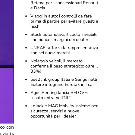
Retexa per i concessionari Renault
e Dacia
Viaggi in auto: i controlli da fare
prima di partire per evitare guasti e
rischi
Stock automotive, il costo invisibile
che riduce i margini dei dealer
UNRAE rafforza la rappresentanza
con sei nuovi marchi
Noleggio veicoli, il mercato
conferma il peso strategico: oltre il
33%!
bee2link group Italia e Sanguinetti
Editore integrano Eurotax in Tcar
Agos Renting lancia RELOVE:
l’usato entra nell’NLT
LoJack e MAG Mobility insieme per
sicurezza, servizi e nuove
opportunità per i dealer
ico con
a della