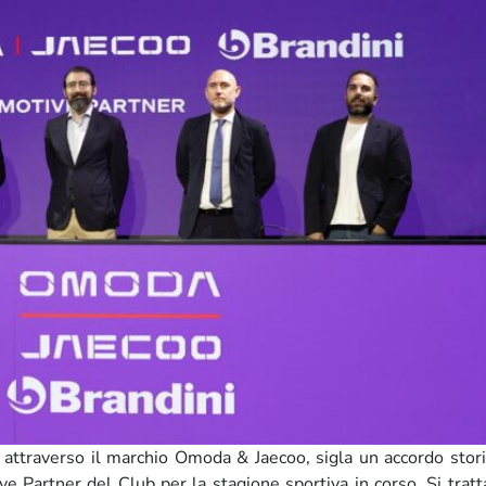
, attraverso il marchio Omoda & Jaecoo, sigla un accordo stor
e Partner del Club per la stagione sportiva in corso. Si tratt