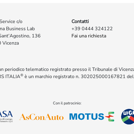
Service c/o
Contatti
ina Business Lab
+39 0444 324122
Sant'Agostino, 136
Fai una richiesta
 Vicenza
 un periodico telematico registrato presso il Tribunale di Vicen
®
S ITALIA
è un marchio registrato n. 302025000167821 de
Con il patrocinio: