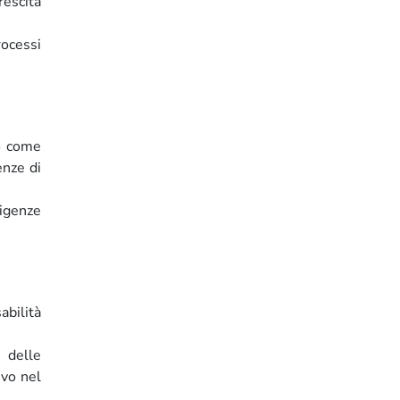
rescita
rocessi
co come
enze di
sigenze
abilità
e delle
ivo nel