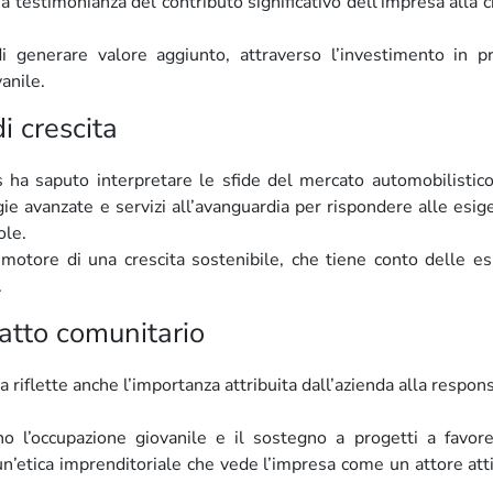
testimonianza del contributo significativo dell’impresa alla c
di generare valore aggiunto, attraverso l’investimento in p
anile.
i crescita
s ha saputo interpretare le sfide del mercato automobilisti
ie avanzate e servizi all’avanguardia per rispondere alle esig
ole.
l motore di una crescita sostenibile, che tiene conto delle e
.
atto comunitario
riflette anche l’importanza attribuita dall’azienda alla respons
no l’occupazione giovanile e il sostegno a progetti a favor
un’etica imprenditoriale che vede l’impresa come un attore att