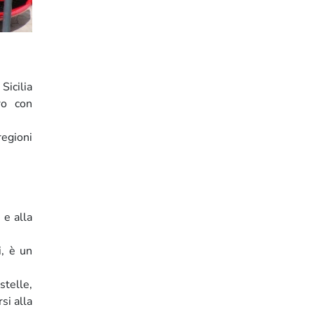
Sicilia
ro con
egioni
 e alla
i, è un
telle,
si alla