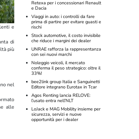
Retexa per i concessionari Renault
e Dacia
Viaggi in auto: i controlli da fare
prima di partire per evitare guasti e
lenti e
rischi
Stock automotive, il costo invisibile
che riduce i margini dei dealer
unta di
ltà più
UNRAE rafforza la rappresentanza
con sei nuovi marchi
Noleggio veicoli, il mercato
conferma il peso strategico: oltre il
33%!
bee2link group Italia e Sanguinetti
gno nel
Editore integrano Eurotax in Tcar
Agos Renting lancia RELOVE:
formato
l’usato entra nell’NLT
e alle
LoJack e MAG Mobility insieme per
sicurezza, servizi e nuove
opportunità per i dealer