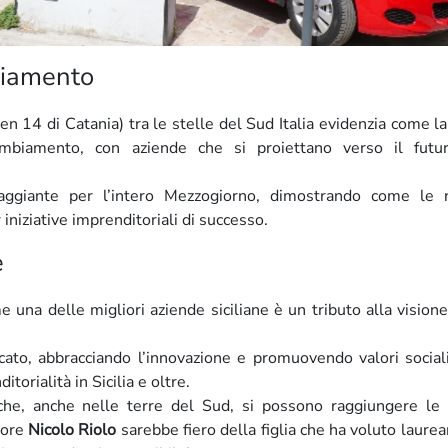
biamento
n 14 di Catania) tra le stelle del Sud Italia evidenzia come la 
biamento, con aziende che si proiettano verso il futu
aggiante per l’intero Mezzogiorno, dimostrando come le r
iniziative imprenditoriali di successo.
e
 una delle migliori aziende siciliane è un tributo alla visione
rcato, abbracciando l’innovazione e promuovendo valori social
torialità in Sicilia e oltre.
he, anche nelle terre del Sud, si possono raggiungere le s
tore
Nicolo Riolo
sarebbe fiero della figlia che ha voluto laurear