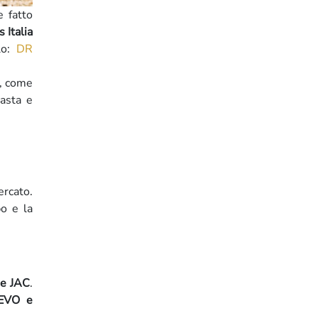
 fatto
 Italia
lo:
DR
i, come
asta e
ercato.
po e la
 e JAC
.
 EVO e