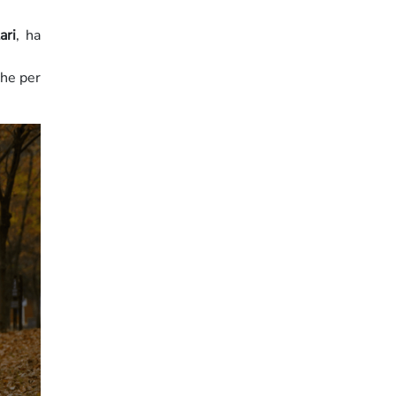
ari
, ha
che per