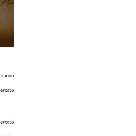
l nuovo
mercato
mercato