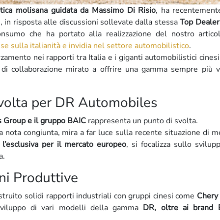
stica molisana guidata da Massimo Di Risio
, ha recentemente
, in risposta alle discussioni sollevate dalla stessa
Top Dealers
nsumo che ha portato alla realizzazione del nostro artico
sulla italianità e invidia nel settore automobilistico
.
zamento nei rapporti tra Italia e i giganti automobilistici cines
 di collaborazione mirato a offrire una gamma sempre più v
svolta per DR Automobiles
 Group e il gruppo BAIC
rappresenta un punto di svolta.
na nota congiunta, mira a far luce sulla recente situazione di m
l’esclusiva per il mercato europeo
, si focalizza sullo svilup
a.
ni Produttive
ruito solidi rapporti industriali con gruppi cinesi come
Chery
sviluppo di vari modelli della gamma
DR, oltre ai brand