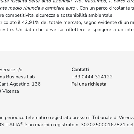
ulla fiscalità delle auto aziendali. Nel frattempo, il parco cir
iente medio rinuncia a cambiare auto»
. Con un parco circolante tr
dere competitività, sicurezza e sostenibilità ambientale.
atricolato il 42,91% del totale mercato, segno evidente di un 
mestre. Un dato che deve far riflettere e spingere a un int
Service c/o
Contatti
ina Business Lab
+39 0444 324122
Sant'Agostino, 136
Fai una richiesta
 Vicenza
 un periodico telematico registrato presso il Tribunale di Vicen
®
S ITALIA
è un marchio registrato n. 302025000167821 de