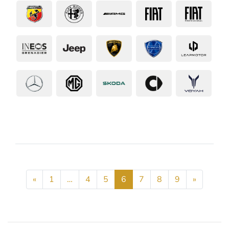
«
1
…
4
5
6
7
8
9
»