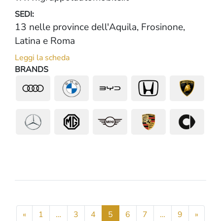
SEDI:
13 nelle province dell'Aquila, Frosinone,
Latina e Roma
Leggi la scheda
BRANDS
«
1
…
3
4
5
6
7
…
9
»