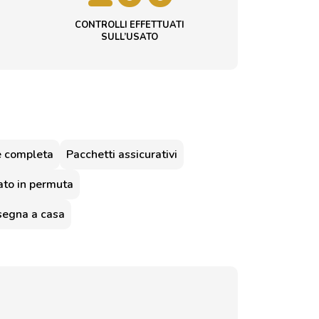
CONTROLLI EFFETTUATI
SULL’USATO
e completa
Pacchetti assicurativi
sato in permuta
segna a casa
–