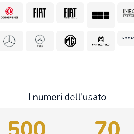
MORGA
I numeri dell’usato
500
70