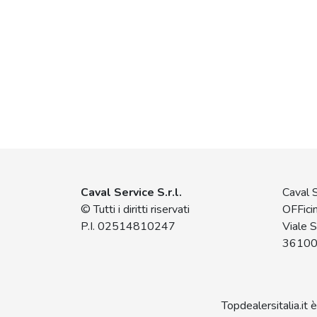
Caval Service S.r.l.
Caval S
© Tutti i diritti riservati
OFFici
P.I. 02514810247
Viale 
36100
Topdealersitalia.it 