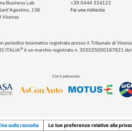
ina Business Lab
+39 0444 324122
Sant'Agostino, 136
Fai una richiesta
 Vicenza
 un periodico telematico registrato presso il Tribunale di Vicen
®
S ITALIA
è un marchio registrato n. 302025000167821 de
Con il patrocinio:
iva sulla raccolta
Le tue preferenze relative alla priva