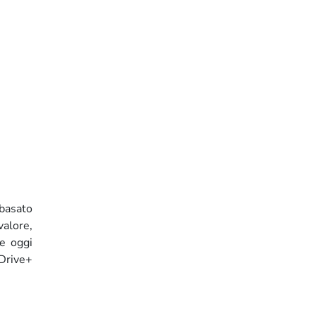
 basato
valore,
he oggi
 Drive+