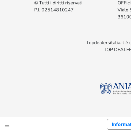
© Tutti i diritti riservati
OFFic
P.I. 02514810247
Viale 
36100
Topdealersitalia.it è
TOP DEALER
Informat